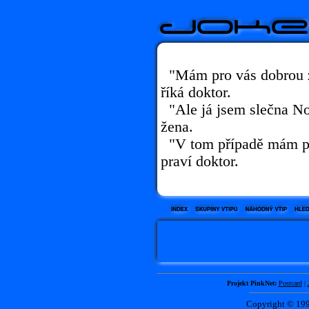
"Mám pro vás dobrou z
říká doktor.
"Ale já jsem slečna No
žena.
"V tom případě mám pr
praví doktor.
Projekt PinkNet:
Postcard
|
Copyright © 1