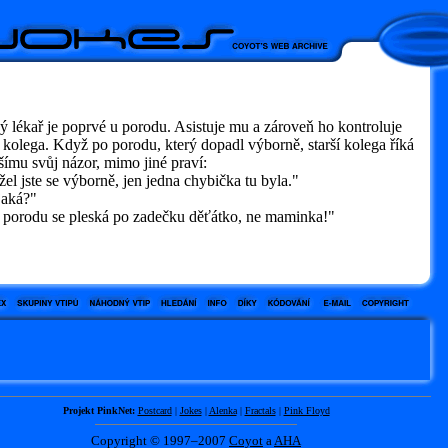
 lékař je poprvé u porodu. Asistuje mu a zároveň ho kontroluje
í kolega. Když po porodu, který dopadl výborně, starší kolega říká
ímu svůj názor, mimo jiné praví:
l jste se výborně, jen jedna chybička tu byla."
aká?"
porodu se pleská po zadečku děťátko, ne maminka!"
Projekt PinkNet:
Postcard
|
Jokes
|
Alenka
|
Fractals
|
Pink Floyd
Copyright © 1997–2007
Coyot
a
AHA