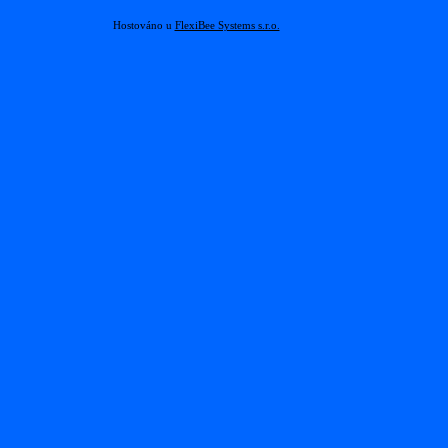
Hostováno u
FlexiBee Systems s.r.o.