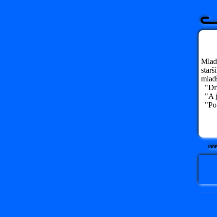
Mladý
starš
mladš
"Drže
"A j
"Po 