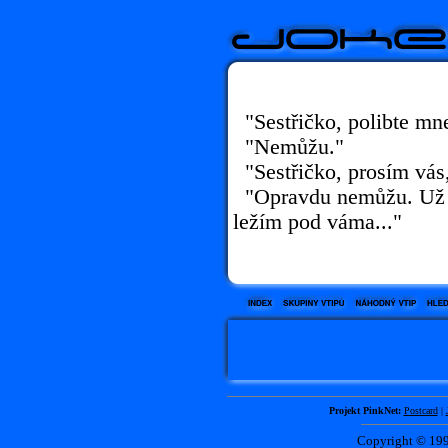
"Sestřičko, polibte mn
"Nemůžu."
"Sestřičko, prosím vás,
"Opravdu nemůžu. Už to
ležím pod váma..."
Projekt PinkNet:
Postcard
|
Copyright © 1