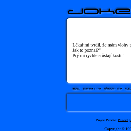
"Lékař mi tvrdil, že mám vlohy p
"Jak to poznal?"
"Prý mi rychle srůstají kosti."
Projekt PinkNet:
Postcard
|
Copyright © 1