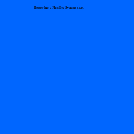
Hostováno u
FlexiBee Systems s.r.o.