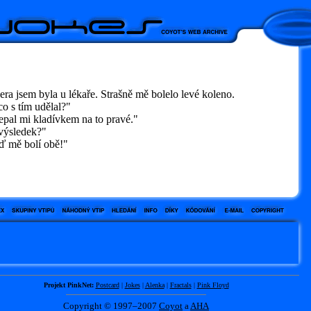
a jsem byla u lékaře. Strašně mě bolelo levé koleno.
o s tím udělal?"
pal mi kladívkem na to pravé."
ýsledek?"
 mě bolí obě!"
Projekt PinkNet:
Postcard
|
Jokes
|
Alenka
|
Fractals
|
Pink Floyd
Copyright © 1997–2007
Coyot
a
AHA