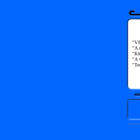
"Všer
"A c
"Kle
"A v
"Teď