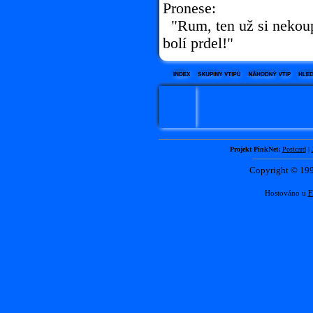
Pronese:
"Rum, ten už si nekou
bolí prdel!"
Projekt PinkNet:
Postcard
|
Copyright © 1
Hostováno u
F