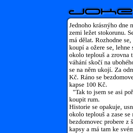
Jednoho krásnýho dne 
zemi ležet stokorunu. Se
má dělat. Rozhodne se, 
koupí a ožere se, lehne 
okolo teplouš a zrovna t
váhání skočí na ubohéh
se na něm ukojí. Za od
Kč. Ráno se bezdomovec
kapse 100 Kč.
"Tak to jsem se asi poř
koupit rum.
Historie se opakuje, usn
okolo teplouš a zase se
bezdomovec probere z š
kapsy a má tam ke svém