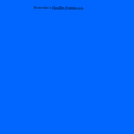
Hostováno u
FlexiBee Systems s.r.o.