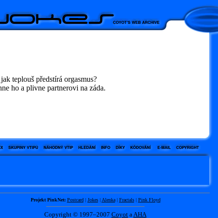
 jak teplouš předstírá orgasmus?
ne ho a plivne partnerovi na záda.
Projekt PinkNet:
Postcard
|
Jokes
|
Alenka
|
Fractals
|
Pink Floyd
Copyright © 1997–2007
Coyot
a
AHA