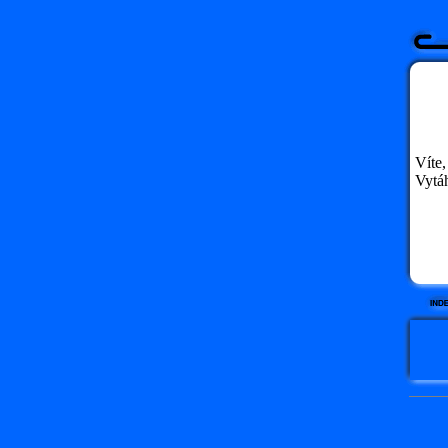
Víte,
Vytáh