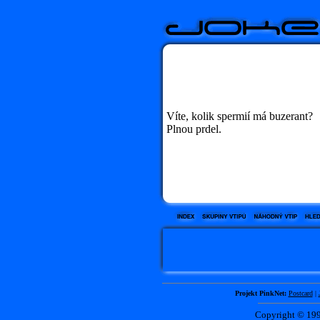
Víte, kolik spermií má buzerant?
Plnou prdel.
Projekt PinkNet:
Postcard
|
Copyright © 1