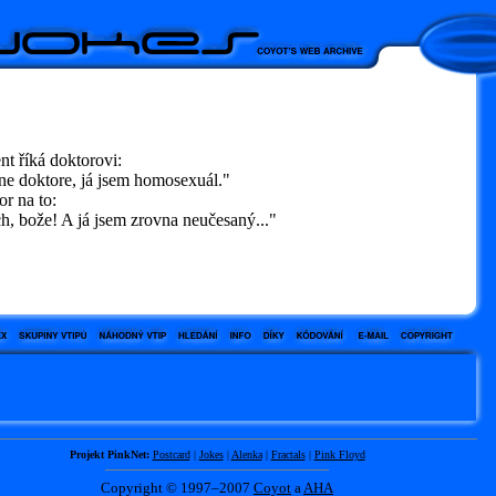
nt říká doktorovi:
e doktore, já jsem homosexuál."
r na to:
, bože! A já jsem zrovna neučesaný..."
Projekt PinkNet:
Postcard
|
Jokes
|
Alenka
|
Fractals
|
Pink Floyd
Copyright © 1997–2007
Coyot
a
AHA