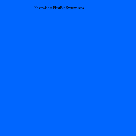
Hostováno u
FlexiBee Systems s.r.o.