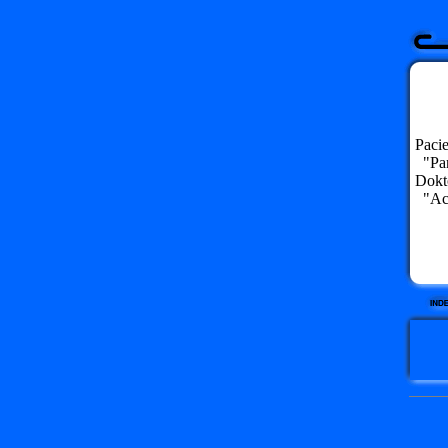
Pacie
"Pan
Dokto
"Ach