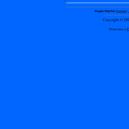
Projekt PinkNet:
Postcard
|
Copyright © 1
Hostováno u
F