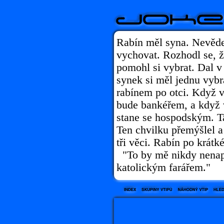
Rabín měl syna. Nevěde
vychovat. Rozhodl se, 
pomohl si vybrat. Dal v m
synek si měl jednu vybr
rabínem po otci. Když 
bude bankéřem, a když v
stane se hospodským. Ta
Ten chvilku přemýšlel a
tři věci. Rabín po krátk
"To by mě nikdy nenap
katolickým farářem."