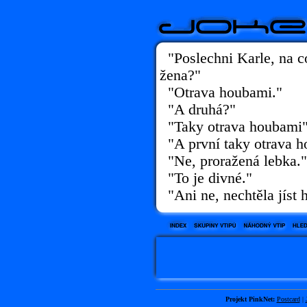
"Poslechni Karle, na co
žena?"
"Otrava houbami."
"A druhá?"
"Taky otrava houbami
"A první taky otrava 
"Ne, proražená lebka."
"To je divné."
"Ani ne, nechtěla jíst 
Projekt PinkNet:
Postcard
|