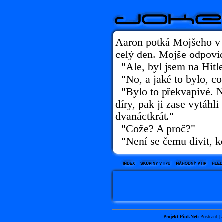
Aaron potká Mojšeho v B
celý den. Mojše odpoví
"Ale, byl jsem na Hitl
"No, a jaké to bylo, co
"Bylo to překvapivé. Ne
díry, pak ji zase vytáhli 
dvanáctkrát."
"Cože? A proč?"
"Není se čemu divit, k
Projekt PinkNet:
Postcard
|