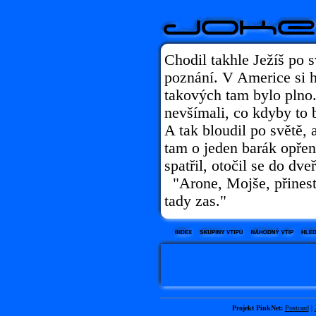
Chodil takhle Ježíš po s
poznání. V Americe si h
takových tam bylo plno.
nevšímali, co kdyby to b
A tak bloudil po světě, a
tam o jeden barák opře
spatřil, otočil se do dveř
"Arone, Mojše, přineste
tady zas."
Projekt PinkNet:
Postcard
|