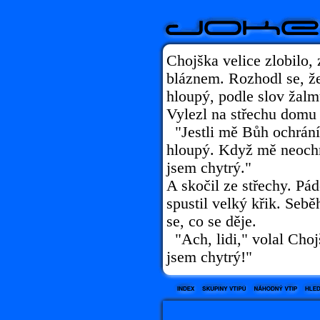
Chojška velice zlobilo, 
bláznem. Rozhodl se, že
hloupý, podle slov žalm
Vylezl na střechu domu a
"Jestli mě Bůh ochrání
hloupý. Když mě neochr
jsem chytrý."
A skočil ze střechy. Pá
spustil velký křik. Sebě
se, co se děje.
"Ach, lidi," volal Choj
jsem chytrý!"