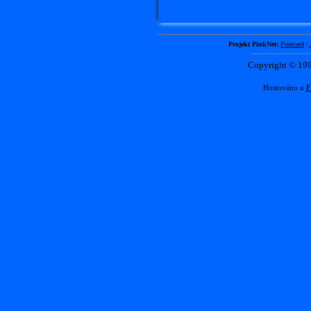
Projekt PinkNet:
Postcard
|
Copyright © 1
Hostováno u
F