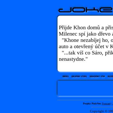
Přijde Khon domů a při
Milenec spí jako dřevo 
"Khone nezabíjej ho, o
auto a otevřený účet v 
"...tak víš co Sáro, při
nenastydne."
Projekt PinkNet:
Postcard
|
Copyright © 1