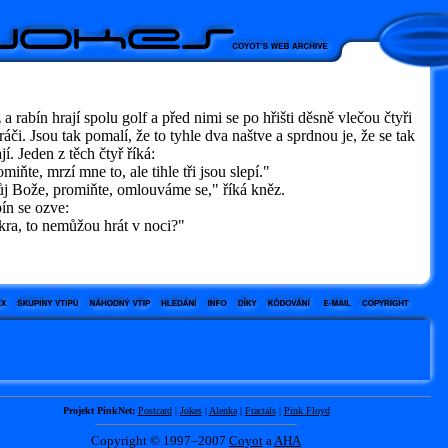
a rabín hrají spolu golf a před nimi se po hřišti děsně vlečou čtyři
hráči. Jsou tak pomalí, že to tyhle dva naštve a sprdnou je, že se tak
jí. Jeden z těch čtyř říká:
iňte, mrzí mne to, ale tihle tři jsou slepí."
 Bože, promiňte, omlouváme se," říká kněz.
ín se ozve:
ra, to nemůžou hrát v noci?"
Projekt PinkNet:
Postcard
|
Jokes
|
Alenka
|
Fractals
|
Pink Floyd
Copyright © 1997–2007
Coyot
a
AHA