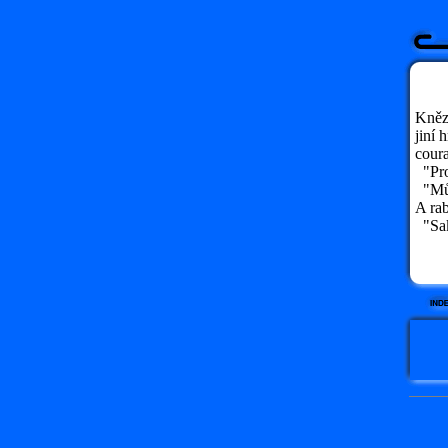
Kněz 
jiní 
coura
"Prom
"Můj
A rab
"Sak