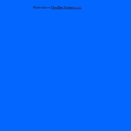
Hostováno u
FlexiBee Systems s.r.o.