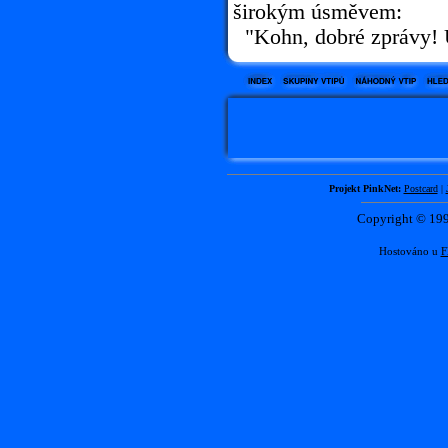
širokým úsměvem:
"Kohn, dobré zprávy! U
Projekt PinkNet:
Postcard
|
Copyright © 1
Hostováno u
F