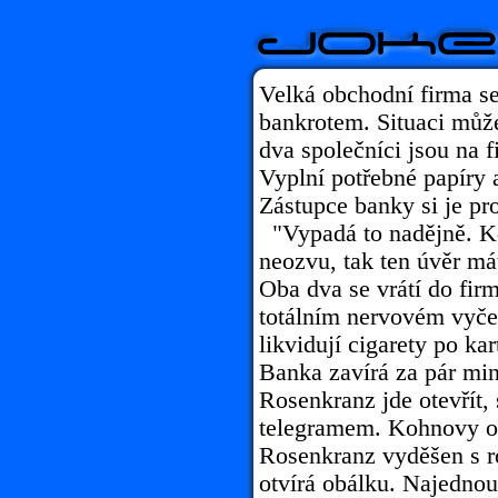
Velká obchodní firma se
bankrotem. Situaci může
dva společníci jsou na f
Vyplní potřebné papíry 
Zástupce banky si je pro
"Vypadá to nadějně. K
neozvu, tak ten úvěr má
Oba dva se vrátí do firm
totálním nervovém vyčer
likvidují cigarety po ka
Banka zavírá za pár min
Rosenkranz jde otevřít, 
telegramem. Kohnovy oč
Rosenkranz vyděšen s 
otvírá obálku. Najednou