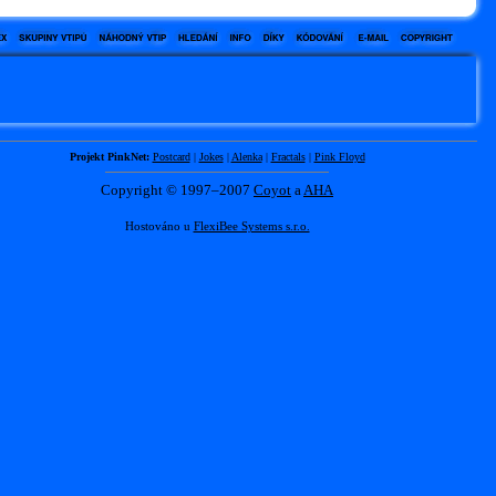
Projekt PinkNet:
Postcard
|
Jokes
|
Alenka
|
Fractals
|
Pink Floyd
Copyright © 1997–2007
Coyot
a
AHA
Hostováno u
FlexiBee Systems s.r.o.