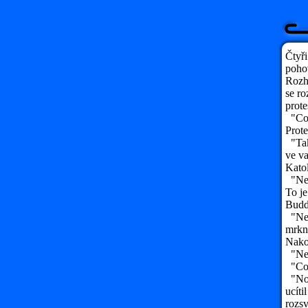
Čtyři
pohov
Rozh
se ro
prote
"Co s
Prote
"Tak 
ve va
Katol
"Nejr
To je
Budd
"Nejr
mrkno
Nakon
"Nejr
"Cože
"No, 
ucíti
rozsví