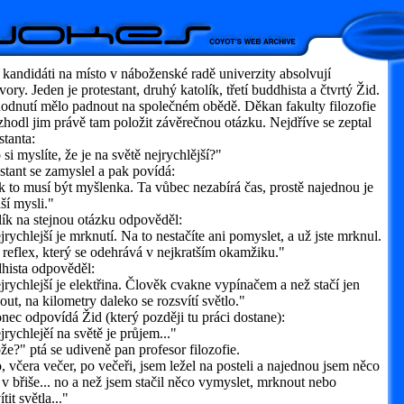
 kandidáti na místo v náboženské radě univerzity absolvují
ory. Jeden je protestant, druhý katolík, třetí buddhista a čtvrtý Žid.
odnutí mělo padnout na společném obědě. Děkan fakulty filozofie
zhodl jim právě tam položit závěrečnou otázku. Nejdříve se zeptal
stanta:
i myslíte, že je na světě nejrychlější?"
stant se zamyslel a pak povídá:
to musí být myšlenka. Ta vůbec nezabírá čas, prostě najednou je
ší mysli."
ík na stejnou otázku odpověděl:
ychlejší je mrknutí. Na to nestačíte ani pomyslet, a už jste mrknul.
 reflex, který se odehrává v nejkratším okamžiku."
hista odpověděl:
ychlejší je elektřina. Člověk cvakne vypínačem a než stačí jen
ut, na kilometry daleko se rozsvítí světlo."
ec odpovídá Žid (který později tu práci dostane):
ychlejěí na světě je průjem..."
?" ptá se udiveně pan profesor filozofie.
včera večer, po večeři, jsem ležel na posteli a najednou jsem něco
l v břiše... no a než jsem stačil něco vymyslet, mrknout nebo
tit světla..."