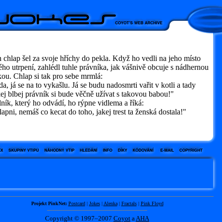
 chlap šel za svoje hříchy do pekla. Když ho vedli na jeho místo
ho utrpení, zahlédl tuhle právníka, jak vášnivě obcuje s nádhernou
ou. Chlap si tak pro sebe mrmlá:
, já se na to vykašlu. Já se budu nadosmrti vařit v kotli a tady
ej blbej právník si bude věčně užívat s takovou babou!"
ník, který ho odvádí, ho rýpne vidlema a říká:
pni, nemáš co kecat do toho, jakej trest ta ženská dostala!"
Projekt PinkNet:
Postcard
|
Jokes
|
Alenka
|
Fractals
|
Pink Floyd
Copyright © 1997–2007
Coyot
a
AHA