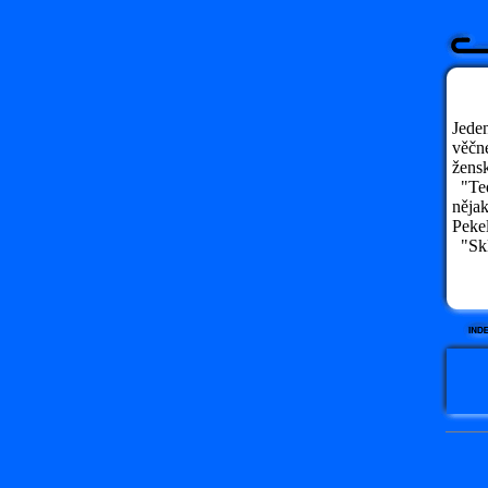
Jeden
věčné
žensk
"Teda
nějak
Pekel
"Skla