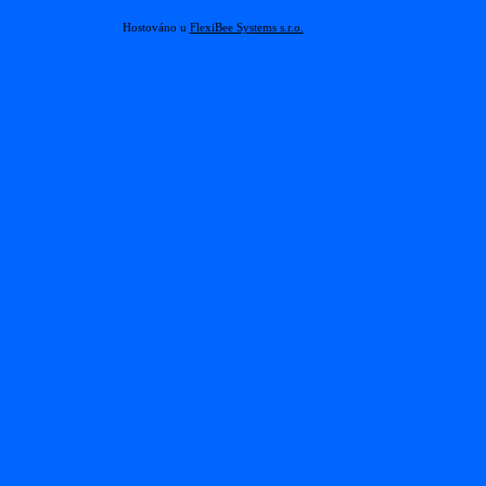
Hostováno u
FlexiBee Systems s.r.o.