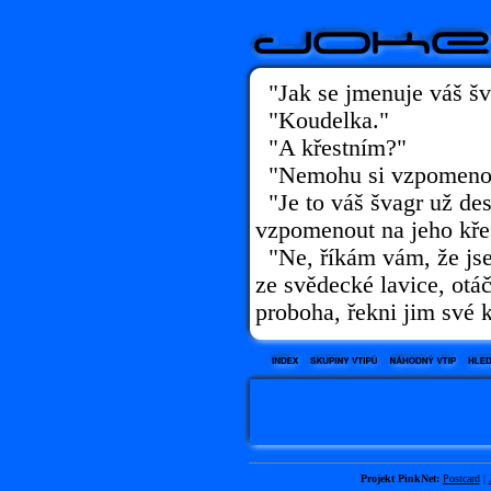
"Jak se jmenuje váš šv
"Koudelka."
"A křestním?"
"Nemohu si vzpomeno
"Je to váš švagr už des
vzpomenout na jeho kře
"Ne, říkám vám, že jsem
ze svědecké lavice, otá
proboha, řekni jim své 
Projekt PinkNet:
Postcard
|