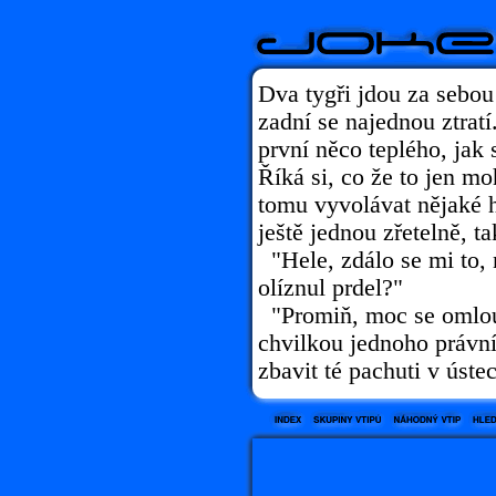
Dva tygři jdou za sebou
zadní se najednou ztratí.
první něco teplého, jak
Říká si, co že to jen mo
tomu vyvolávat nějaké há
ještě jednou zřetelně, t
"Hele, zdálo se mi to, 
olíznul prdel?"
"Promiň, moc se omlouv
chvilkou jednoho právní
zbavit té pachuti v úste