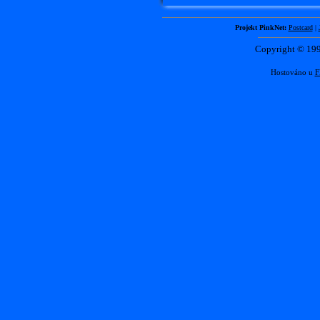
Projekt PinkNet:
Postcard
|
Copyright © 1
Hostováno u
F