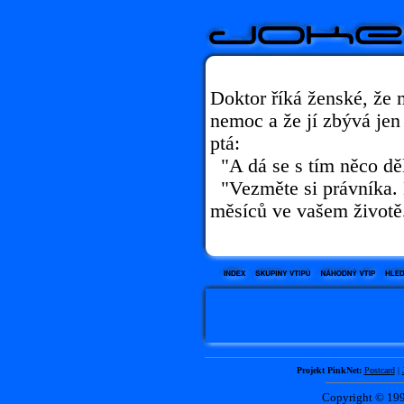
Doktor říká ženské, že
nemoc a že jí zbývá jen
ptá:
"A dá se s tím něco dě
"Vezměte si právníka. B
měsíců ve vašem životě
Projekt PinkNet:
Postcard
|
Copyright © 1