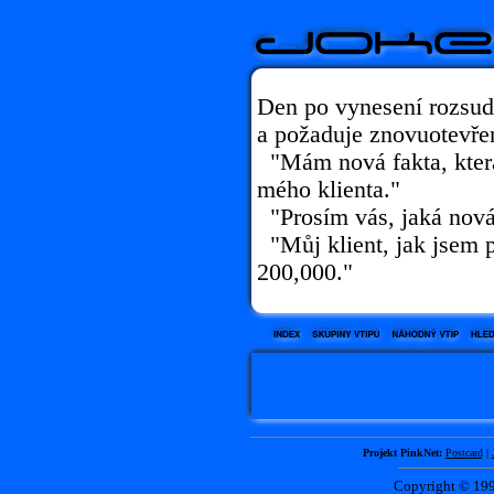
Den po vynesení rozsud
a požaduje znovuotevřen
"Mám nová fakta, která
mého klienta."
"Prosím vás, jaká nová
"Můj klient, jak jsem pr
200,000."
Projekt PinkNet:
Postcard
|
Copyright © 1