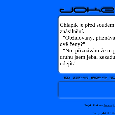
Chlapík je před soudem
znásilnění.
"Obžalovaný, přiznáváte 
dvě ženy?"
"No, přiznávám že tu pr
druhu jsem jebal zezadu
odejít."
Projekt PinkNet:
Postcard
|
Copyright © 1