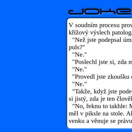
V soudním procesu prov
křížový výslech patolog
"Než jste podepsal úmrtn
puls?"
"Ne."
"Poslechl jste si, zda 
"Ne."
"Provedl jste zkoušku
"Ne."
"Takže, když jste podeps
si jistý, zda je ten člov
"No, řeknu to takhle: 
měl v piksle na stole. 
venku a věnuje se právu