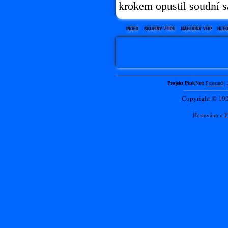
krokem opustil soudní s
Projekt PinkNet:
Postcard
|
Copyright © 1
Hostováno u
F