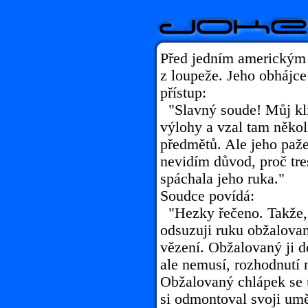
Před jedním americkým
z loupeže. Jeho obhájce
přístup:
"Slavný soude! Můj klie
výlohy a vzal tam někol
předmětů. Ale jeho paže
nevidím důvod, proč tre
spáchala jeho ruka."
Soudce povídá:
"Hezky řečeno. Takže, 
odsuzuji ruku obžalova
vězení. Obžalovaný ji 
ale nemusí, rozhodnutí
Obžalovaný chlápek se 
si odmontoval svoji um