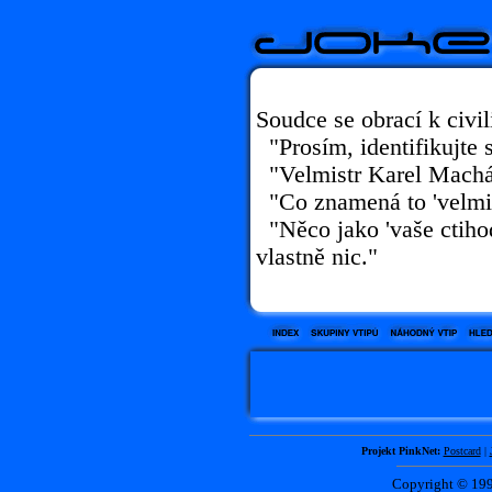
Soudce se obrací k civil
"Prosím, identifikujte 
"Velmistr Karel Machá
"Co znamená to 'velmi
"Něco jako 'vaše ctihod
vlastně nic."
Projekt PinkNet:
Postcard
|
Copyright © 1