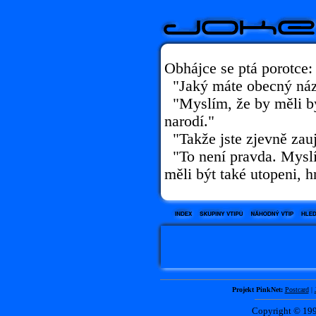
Obhájce se ptá porotce:
"Jaký máte obecný náz
"Myslím, že by měli bý
narodí."
"Takže jste zjevně zauj
"To není pravda. Myslím
měli být také utopeni, h
Projekt PinkNet:
Postcard
|
Copyright © 1