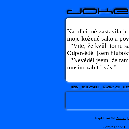
Na ulici mě zastavila je
moje kožené sako a pov
"Víte, že kvůli tomu sa
Odpověděl jsem hlubok
"Nevěděl jsem, že tam 
musím zabít i vás."
Projekt PinkNet:
Postcard
|
Copyright © 1