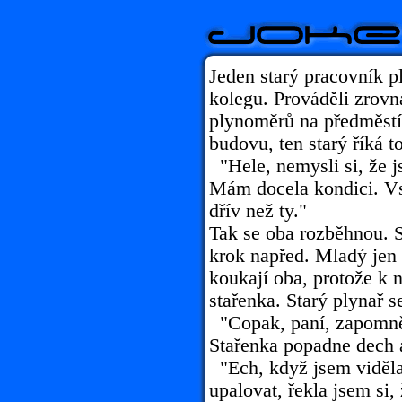
Jeden starý pracovník 
kolegu. Prováděli zrovn
plynoměrů na předměstí
budovu, ten starý říká
"Hele, nemysli si, že 
Mám docela kondici. Vs
dřív než ty."
Tak se oba rozběhnou. S
krok napřed. Mladý jen v
koukají oba, protože k
stařenka. Starý plynař se
"Copak, paní, zapomně
Stařenka popadne dech 
"Ech, když jsem viděla
upalovat, řekla jsem si,