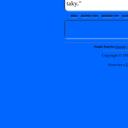
taky."
Projekt PinkNet:
Postcard
|
Copyright © 1
Hostováno u
F