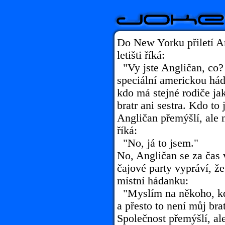
Do New Yorku přiletí A
letišti říká:
"Vy jste Angličan, co
speciální americkou há
kdo má stejné rodiče jak
bratr ani sestra. Kdo to 
Angličan přemýšlí, ale 
říká:
"No, já to jsem."
No, Angličan se za čas 
čajové party vypráví, ž
místní hádanku:
"Myslím na někoho, kdo
a přesto to není můj brat
Společnost přemýšlí, ale