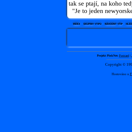
tak se ptají, na koho te
"Je to jeden newyorskej
Projekt PinkNet:
Postcard
|
Copyright © 1
Hostováno u
F