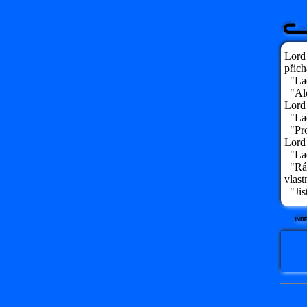
Lord 
přich
"Lad
"Ale
Lord 
"Lady
"Pro 
Lord 
"Lady
"Rád
vlast
"Jist