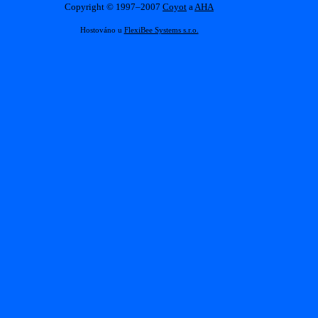
Copyright © 1997–2007
Coyot
a
AHA
Hostováno u
FlexiBee Systems s.r.o.