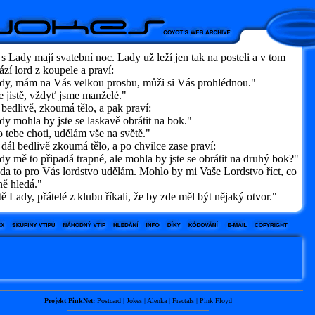
s Lady mají svatební noc. Lady už leží jen tak na posteli a v tom
ází lord z koupele a praví:
y, mám na Vás velkou prosbu, můži si Vás prohlédnou."
 jistě, vždyť jsme manželé."
bedlivě, zkoumá tělo, a pak praví:
 mohla by jste se laskavě obrátit na bok."
tebe choti, udělám vše na světě."
dál bedlivě zkoumá tělo, a po chvilce zase praví:
 mě to připadá trapné, ale mohla by jste se obrátit na druhý bok?"
a to pro Vás lordstvo udělám. Mohlo by mi Vaše Lordstvo říct, co
ně hledá."
ě Lady, přátelé z klubu říkali, že by zde měl být nějaký otvor."
Projekt PinkNet:
Postcard
|
Jokes
|
Alenka
|
Fractals
|
Pink Floyd