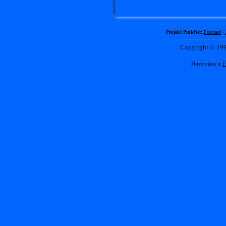
Projekt PinkNet:
Postcard
|
Copyright © 1
Hostováno u
F