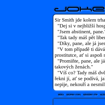
Sir Smith jde kolem trh
"Dej si v nejbližší hos
"Jsem abstinent, pane.
"Tak tady máš pět liber
"Díky, pane, ale já js
"V tom případě ti dávám
prostitutce, ať si aspoň 
"Promiňte, pane, ale j
takových ženách."
"Víš co? Tady máš dvěst
řekni jí, ať se podívá, 
nepije, nekouří a nesmil