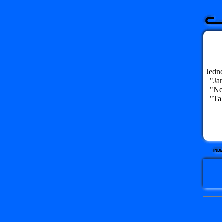
Jedno
"Jam
"Ne,
"Tak