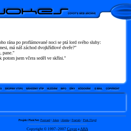
ho rána po proflámované noci se ptá lord svého sluhy:
esi, má náš záchod dvojkřídlové dveře?"
 pane."
 potom jsem včera seděl ve skříni."
Projekt PinkNet:
Postcard
|
Jokes
|
Alenka
|
Fractals
|
Pink Floyd
Copyright © 1997–2007
Coyot
a
AHA