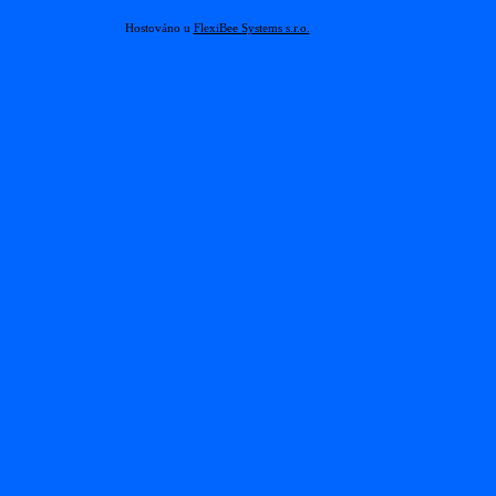
Hostováno u
FlexiBee Systems s.r.o.