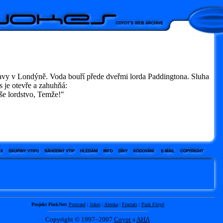
avy v Londýně. Voda bouří přede dveřmi lorda Paddingtona. Sluha
 je otevře a zahuhňá:
e lordstvo, Temže!"
Projekt PinkNet:
Postcard
|
Jokes
|
Alenka
|
Fractals
|
Pink Floyd
Copyright © 1997–2007
Coyot
a
AHA