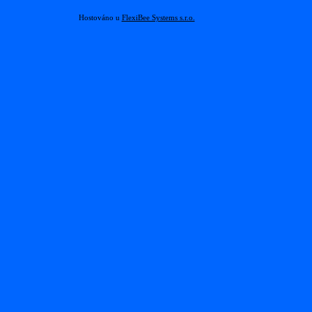
Hostováno u
FlexiBee Systems s.r.o.