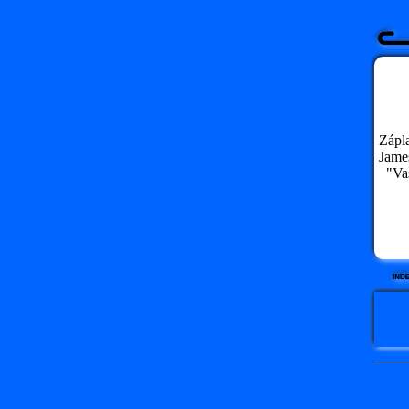
Zápl
James
"Vaš