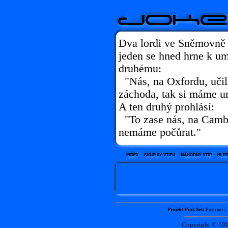
Dva lordi ve Sněmovně 
jeden se hned hrne k u
druhému:
"Nás, na Oxfordu, učil
záchoda, tak si máme u
A ten druhý prohlásí:
"To zase nás, na Cambrid
nemáme počůrat."
Projekt PinkNet:
Postcard
|
Copyright © 1