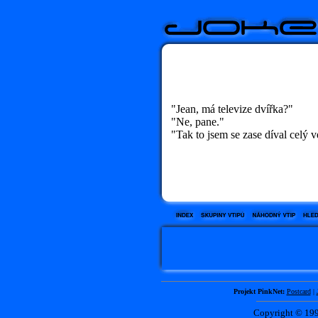
"Jean, má televize dvířka?"
"Ne, pane."
"Tak to jsem se zase díval celý 
Projekt PinkNet:
Postcard
|
Copyright © 1