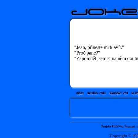
"Jean, přineste mi klavír."
"Proč pane?"
"Zapomněl jsem si na něm doutn
Projekt PinkNet:
Postcard
|
Copyright © 1