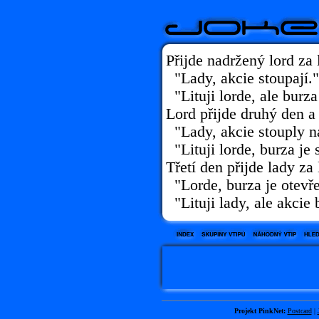
Přijde nadržený lord za 
"Lady, akcie stoupají."
"Lituji lorde, ale burza
Lord přijde druhý den a 
"Lady, akcie stouply 
"Lituji lorde, burza je 
Třetí den přijde lady za
"Lorde, burza je otevř
"Lituji lady, ale akcie
Projekt PinkNet:
Postcard
|