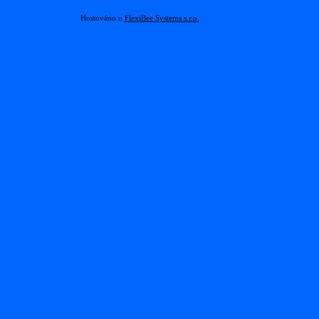
Hostováno u
FlexiBee Systems s.r.o.