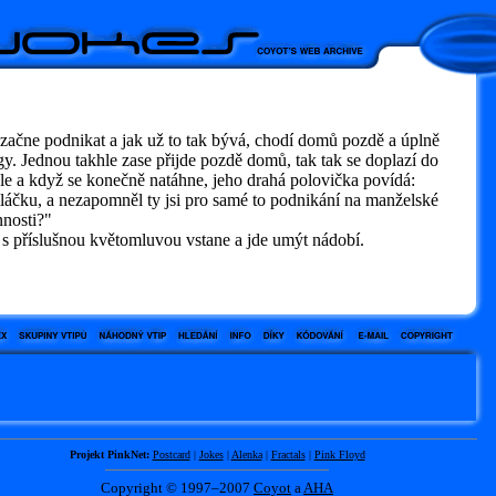
začne podnikat a jak už to tak bývá, chodí domů pozdě a úplně
y. Jednou takhle zase přijde pozdě domů, tak tak se doplazí do
le a když se konečně natáhne, jeho drahá polovička povídá:
áčku, a nezapomněl ty jsi pro samé to podnikání na manželské
nnosti?"
s příslušnou květomluvou vstane a jde umýt nádobí.
Projekt PinkNet:
Postcard
|
Jokes
|
Alenka
|
Fractals
|
Pink Floyd
Copyright © 1997–2007
Coyot
a
AHA