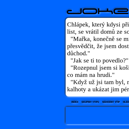
Chlápek, který kdysi př
list, se vrátil domů ze 
"Mařka, konečně se mi 
přesvědčit, že jsem dost
důchod."
"Jak se ti to povedlo?"
"Rozepnul jsem si košil
co mám na hrudi."
"Když už jsi tam byl, m
kalhoty a ukázat jim pér