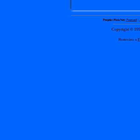
Projekt PinkNet:
Postcard
|
Copyright © 1
Hostováno u
F