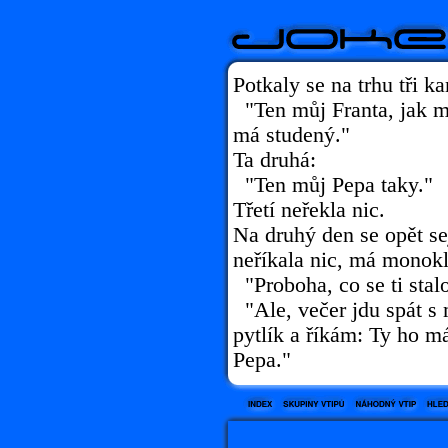
Potkaly se na trhu tři k
"Ten můj Franta, jak mu
má studený."
Ta druhá:
"Ten můj Pepa taky."
Třetí neřekla nic.
Na druhý den se opět sej
neříkala nic, má monok
"Proboha, co se ti stal
"Ale, večer jdu spát s
pytlík a říkám: Ty ho m
Pepa."