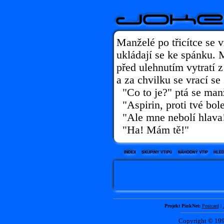
Manželé po třicítce se v
ukládají se ke spánku. 
před ulehnutím vytratí 
a za chvilku se vrací se
"Co to je?" ptá se man
"Aspirin, proti tvé bole
"Ale mne nebolí hlava
"Ha! Mám tě!"
Projekt PinkNet:
Postcard
|
Copyright © 1