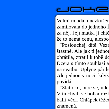
Velmi mladá a nezkušen
zamilovala do jednoho Ř
za něj. Její matka ji cht
že to nemá cenu, alespoň
"Poslouchej, dítě. Vezm
štastně. Ale jak ti jedno
obrátila, ztratil k tobě 
Dcera s tímto souhlasí
na svatbu. Uplyne pár le
Ale jednou v noci, když
povídá:
"Zlatíčko, otoč se, udě
V tu chvíli se holka roz
balit věci. Chlápek těžc
znamená.