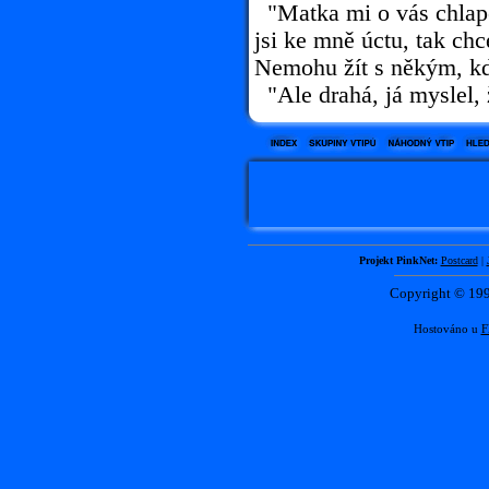
"Matka mi o vás chlape
jsi ke mně úctu, tak chc
Nemohu žít s někým, kd
"Ale drahá, já myslel, 
Projekt PinkNet:
Postcard
|
Copyright © 1
Hostováno u
F