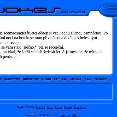
e sedmaosmdesátiletej dědek si vzal jednu sličnou osmnáctku. Po
bní noci na hotelu se ráno přivleče ona dívčina s bolestným
zem k recepci.
e vám stalo, slečno?" ptá se recepční.
on říkal, že šetřil celejch šedesát let. A já myslela, že mluví o
h penězích."
Projekt PinkNet:
Postcard
|
Jokes
|
Alenka
|
Fractals
|
Pink Floyd
Copyright © 1997–2007
Coyot
a
AHA