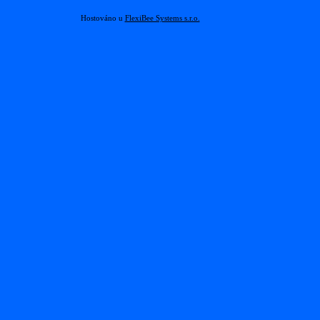
Hostováno u
FlexiBee Systems s.r.o.