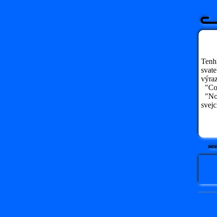
Tenhl
svate
výra
"Co s
"No, 
svejc