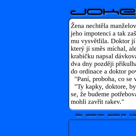
Žena nechtěla manželov
jeho impotenci a tak za
mu vysvětlila. Doktor jí
který jí směs míchal, al
krabičku napsal dávkov
dva dny později přikulh
do ordinace a doktor po
"Paní, proboha, co se 
"Ty kapky, doktore, by
se, že budeme potřebova
mohli zavřít rakev."