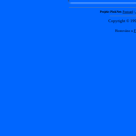
Projekt PinkNet:
Postcard
|
Copyright © 1
Hostováno u
F