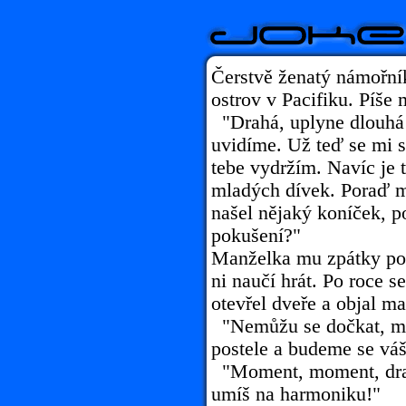
Čerstvě ženatý námořní
ostrov v Pacifiku. Píše
"Drahá, uplyne dlouhá 
uvidíme. Už teď se mi s
tebe vydržím. Navíc je 
mladých dívek. Poraď m
našel nějaký koníček, p
pokušení?"
Manželka mu zpátky pos
ni naučí hrát. Po roce s
otevřel dveře a objal m
"Nemůžu se dočkat, mil
postele a budeme se váš
"Moment, moment, drah
umíš na harmoniku!"