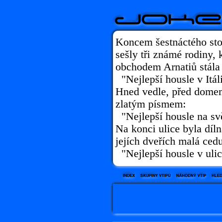
Koncem šestnáctého stol
sešly tři známé rodiny, 
obchodem Arnatiů stála 
"Nejlepší housle v Itáli
Hned vedle, před domem
zlatým písmem:
"Nejlepší housle na sv
Na konci ulice byla díl
jejích dveřích malá ced
"Nejlepší housle v ulic