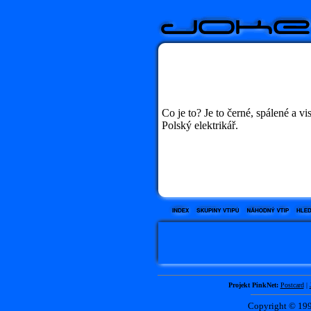
Co je to? Je to černé, spálené a vis
Polský elektrikář.
Projekt PinkNet:
Postcard
|
Copyright © 1