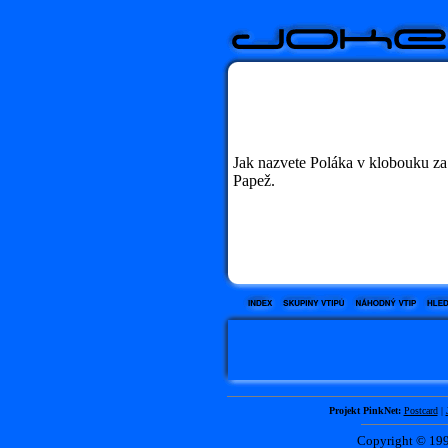
Jak nazvete Poláka v klobouku za 
Papež.
Projekt PinkNet:
Postcard
|
Copyright © 1